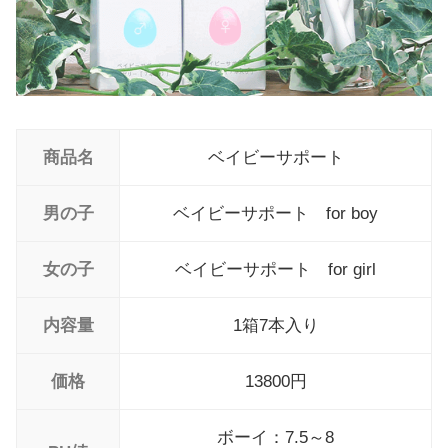
ベイビーサポートのネットの評判や評価
ベイビーサポートの口コミ評判まとめ
ベイビーサポートの産み分け効果
ベイビーサポートの効果は？
商品名
ベイビーサポート
ベイビーサポートの使い方（3ステップ）
ベイビーサポートで副作用は？
男の子
ベイビーサポート for boy
ベイビーサポートが最安値をamazonや楽天を
女の子
ベイビーサポート for girl
徹底調査
ベイビーサポートは公式サイトで2箱以上の購入
内容量
1箱7本入り
がお得でした
価格
13800円
ベイビーサポートのおめでた返金制度
ベイビーサポートのクーポンコードとは？
ボーイ：7.5～8